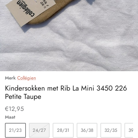
Functionele producten
Lange kousen
Cette Size Plus
Leuke sokken
Clark Crown
Materiaal
DeBert
Eliana
Elly
Merk
Collégien
Ergora
Kindersokken met Rib La Mini 3450 226
Petite Taupe
Esda
€12,95
Falke
Maat
Fiore
21/23
24/27
28/31
36/38
32/35
39/