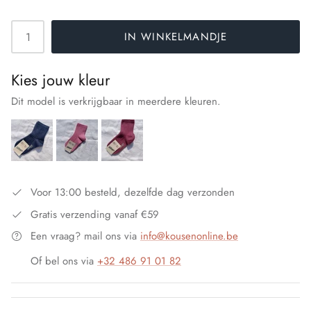
Footsie
IN WINKELMANDJE
Franzoni
Kies jouw kleur
G20
Dit model is verkrijgbaar in meerdere kleuren.
Giovanni A
Head
Intersocks
Voor 13:00 besteld, dezelfde dag verzonden
Gratis verzending vanaf €59
Janira
Een vraag? mail ons via
info@kousenonline.be
JF
Of bel ons via
+32 486 91 01 82
Levante