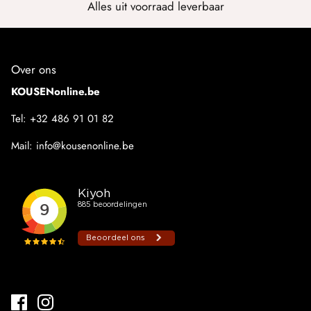
STAPP
Alles uit voorraad leverbaar
Steps
Over ons
Teckel
KOUSENonline.be
Trasparenze
Tel:
+32 486 91 01 82
XPOOOS
Mail:
info@kousenonline.be
Yellow Moon