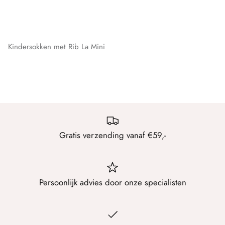
Libra
MarcMarcs
Kindersokken met Rib La Mini
Marianne
MG 1
mpDenmark
Perini
Gratis verzending vanaf €59,-
Puma
Samburu
Persoonlijk advies door onze specialisten
Soga