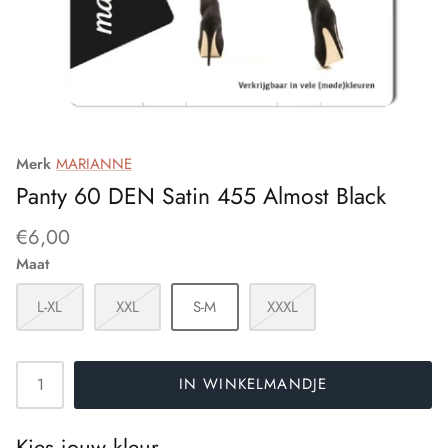
Functionele producten
Lange kousen
Cette Size Plus
Leuke sokken
Clark Crown
Materiaal
DeBert
Merk
MARIANNE
Eliana
Panty 60 DEN Satin 455 Almost Black
Elly
€6,00
Maat
Ergora
L-XL
XXL
S-M
XXXL
Esda
Falke
IN WINKELMANDJE
Fiore
Kies jouw kleur