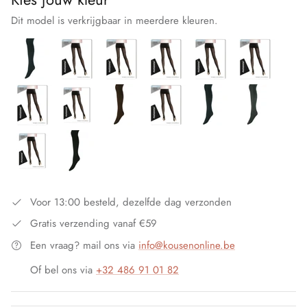
Footsie
Dit model is verkrijgbaar in meerdere kleuren.
Franzoni
G20
Giovanni A
Head
Intersocks
Voor 13:00 besteld, dezelfde dag verzonden
Janira
Gratis verzending vanaf €59
Een vraag? mail ons via
info@kousenonline.be
JF
Of bel ons via
+32 486 91 01 82
Levante