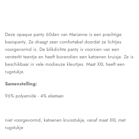
Libra
MarcMarcs
Marianne
Deze opaque panty 60den van Marianne is een prachtige
basispanty. Ze draagt zeer comfortabel doordat ze lichtjes
voorgevormd is. De blikdichte panty is voorzien van een
MG 1
versterkt teentje en heeft bovendien een katoenen kruisje. Ze is
beschikbaar in vele modieuze kleurtjes. Maat XXL heeft een
mpDenmark
rugstukje.
Perini
Samenstelling:
Puma
96% polyamide - 4% elastaan
Samburu
niet voorgevormd, katoenen kruisstukje, vanaf maat XXL met
Soga
rugstukje